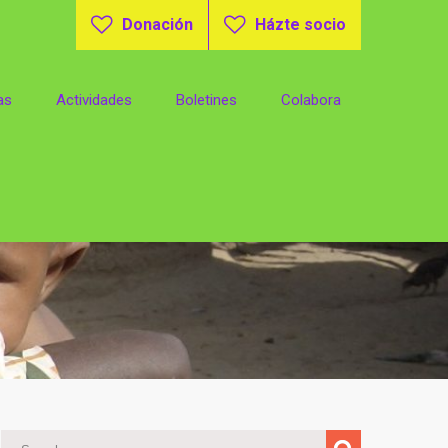
Donación
Házte socio
as
Actividades
Boletines
Colabora