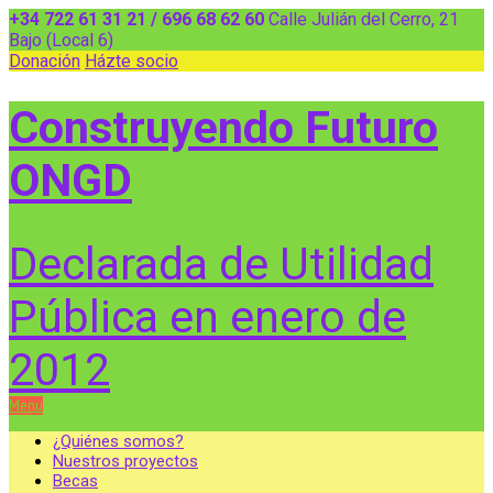
+34 722 61 31 21 / 696 68 62 60
Calle Julián del Cerro, 21
Bajo (Local 6)
Donación
Házte socio
Construyendo Futuro
ONGD
Declarada de Utilidad
Pública en enero de
2012
Menu
¿Quiénes somos?
Nuestros proyectos
Becas