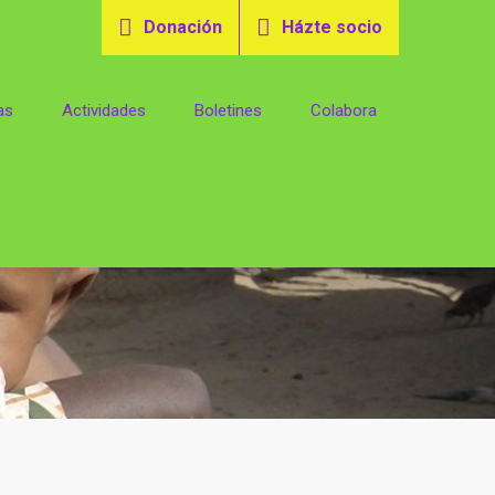
Donación
Házte socio
as
Actividades
Boletines
Colabora