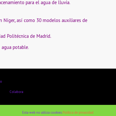
cenamiento para el agua de lluvia.
 Níger, así como 30 modelos auxiliares de
dad Politécnica de Madrid
.
 agua potable.
io
Colabora
Esta web no utiliza cookies.
Política de privacidad