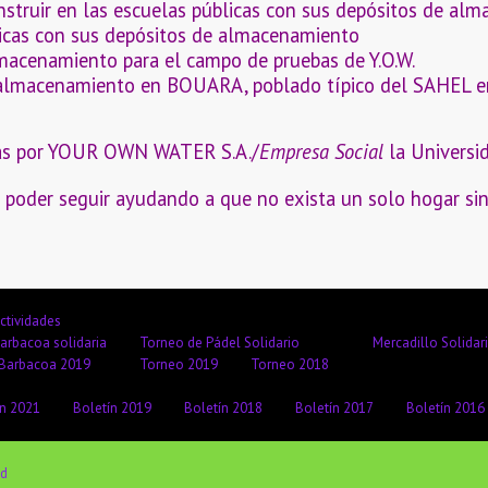
truir en las escuelas públicas con sus depósitos de alma
licas con sus depósitos de almacenamiento
macenamiento para el campo de pruebas de Y.O.W.
 almacenamiento en BOUARA, poblado típico del SAHEL en
adas por YOUR OWN WATER S.A./
Empresa Social
la Universi
 poder seguir ayudando a que no exista un solo hogar sin
ctividades
arbacoa solidaria
Torneo de Pádel Solidario
Mercadillo Solidar
Barbacoa 2019
Torneo 2019
Torneo 2018
ín 2021
Boletín 2019
Boletín 2018
Boletín 2017
Boletín 2016
ed