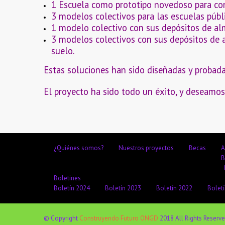
1 Escuela como prototipo novedoso para cons
3 modelos colectivos para las escuelas púb
1 modelo colectivo con sus depósitos de al
3 modelos colectivos con sus depósitos de
suelo.
Estas soluciones han sido diseñadas y prob
El proyecto ha sido todo un éxito, y deseamos
¿Quiénes somos?
Nuestros proyectos
Becas
A
B
Boletines
Boletín 2024
Boletín 2023
Boletín 2022
Bolet
© Copyright
Construyendo Futuro ONGD
2018 All Rights Reserv